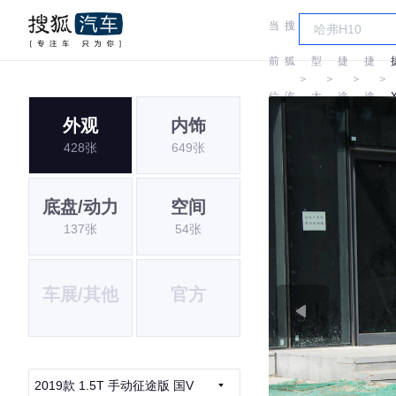
当
搜
车
前
狐
型
捷
捷
＞
＞
＞
＞
位
汽
大
途
途
外观
内饰
置:
车
全
428张
649张
底盘/动力
空间
137张
54张
车展/其他
官方
2019款 1.5T 手动征途版 国V