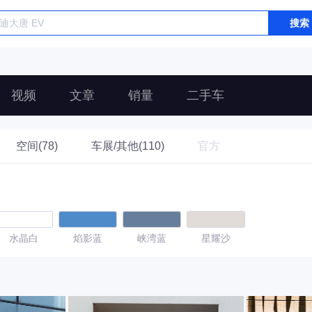
搜索
视频
文章
销量
二手车
空间(78)
车展/其他(110)
官方
水晶白
焰影蓝
峡湾蓝
星耀沙