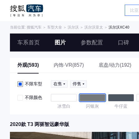
当前位置:
搜狐汽车
＞
车型大全
＞
沃尔沃
＞
沃尔沃亚太
＞
沃尔沃XC40
车系首页
图片
参数配置
口碑
外观(593)
内饰·VR(857)
底盘/动力(192)
不限车型
在售
停售
不限颜色
冰雪白
闪银灰
牛仔蓝
2020款 T3 两驱智远豪华版