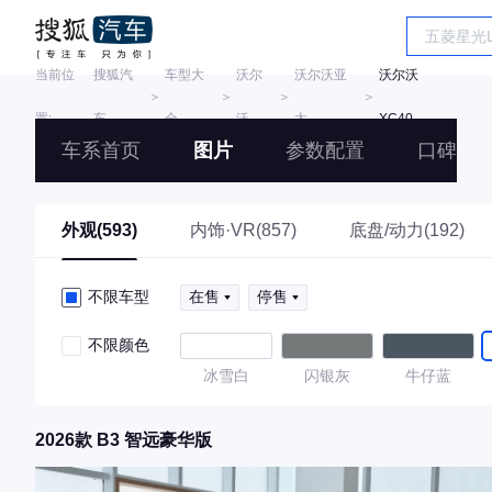
当前位
搜狐汽
车型大
沃尔
沃尔沃亚
沃尔沃
＞
＞
＞
＞
置:
车
全
沃
太
XC40
车系首页
图片
参数配置
口碑
外观(593)
内饰·VR(857)
底盘/动力(192)
不限车型
在售
停售
不限颜色
冰雪白
闪银灰
牛仔蓝
2026款 B3 智远豪华版