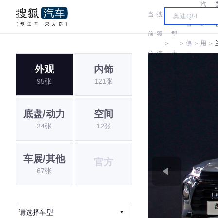
汽
当
搜
车
雪
通
前
狐
型
＞
＞
佛
＞
用
＞
位
汽
大
兰
雪
外观
内饰
置:
车
全
95张
121张
佛
兰
底盘/动力
空间
24张
12张
车展/其他
官方
67张
请选择车型