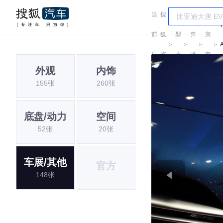
当
搜
车
北
前
狐
型
奔
京
＞
＞
＞
＞
位
汽
大
驰
奔
外观
内饰
置:
车
全
驰
155张
260张
底盘/动力
空间
52张
20张
车展/其他
官方
148张