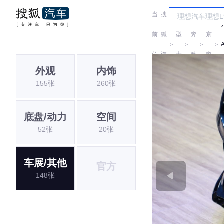
当
搜
车
北
前
狐
型
奔
京
＞
＞
＞
＞
位
汽
大
驰
奔
外观
内饰
置:
车
全
驰
155张
260张
底盘/动力
空间
52张
20张
车展/其他
官方
148张