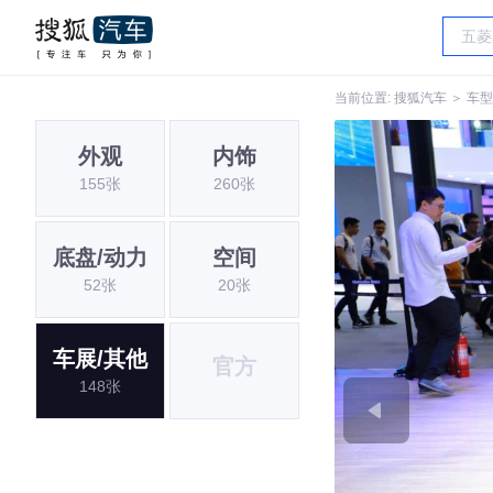
当前位置:
搜狐汽车
＞
车型
外观
内饰
155张
260张
底盘/动力
空间
52张
20张
车展/其他
官方
148张