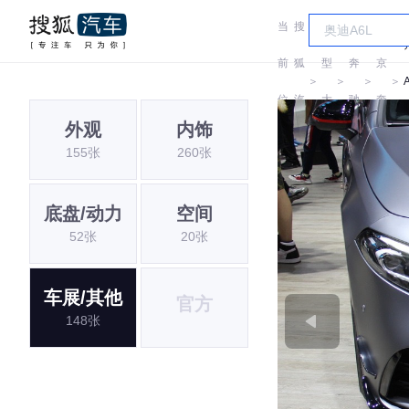
当
搜
车
北
前
狐
型
奔
京
＞
＞
＞
＞
位
汽
大
驰
奔
外观
内饰
置:
车
全
驰
155张
260张
底盘/动力
空间
52张
20张
车展/其他
官方
148张