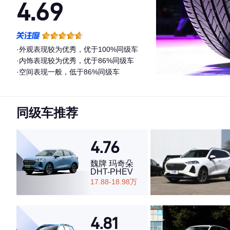
4.69
·外观表现较为优秀，优于100%同级车
·内饰表现较为优秀，优于86%同级车
·空间表现一般，低于86%同级车
同级车推荐
4.76
魏牌 玛奇朵
DHT-PHEV
17.88-18.98万
4.81