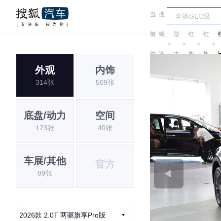
当
搜
车
前
狐
型
红
红
＞
＞
＞
＞
位
汽
大
旗
旗
外观
内饰
置:
车
全
314张
509张
底盘/动力
空间
123张
40张
车展/其他
官方
89张
2026款 2.0T 两驱旗享Pro版