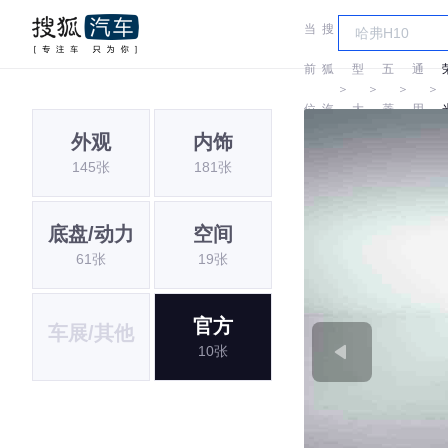
当
搜
车
汽
前
狐
型
五
通
＞
＞
＞
＞
位
汽
大
菱
用
外观
内饰
置:
车
全
五
145张
181张
菱
底盘/动力
空间
61张
19张
官方
车展/其他
10张