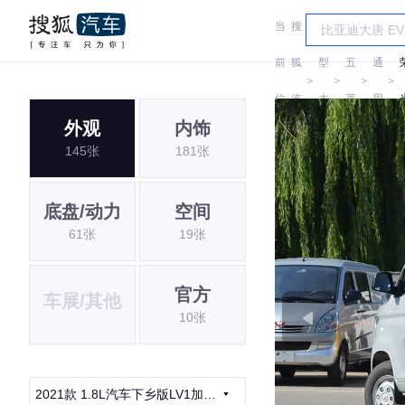
当
搜
车
汽
前
狐
型
五
通
＞
＞
＞
＞
位
汽
大
菱
用
外观
内饰
置:
车
全
五
145张
181张
菱
底盘/动力
空间
61张
19张
官方
车展/其他
10张
2021款 1.8L汽车下乡版LV1加长