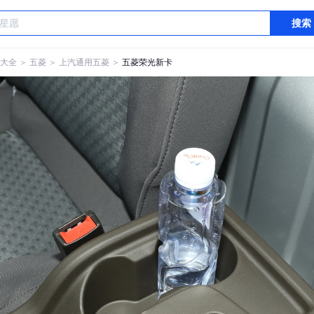
搜索
大全
＞
五菱
＞
上汽通用五菱
＞
五菱荣光新卡