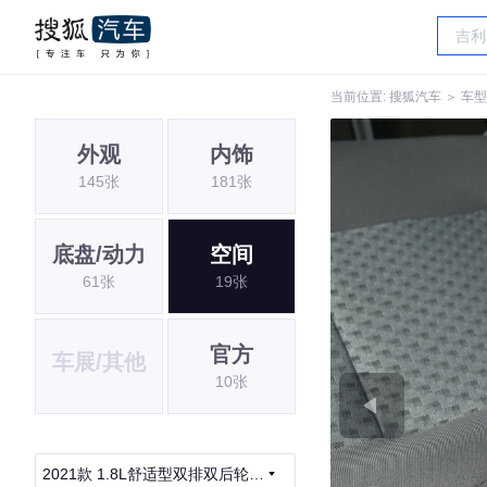
当前位置:
搜狐汽车
＞
车型
外观
内饰
145张
181张
底盘/动力
空间
61张
19张
官方
车展/其他
10张
2021款 1.8L舒适型双排双后轮