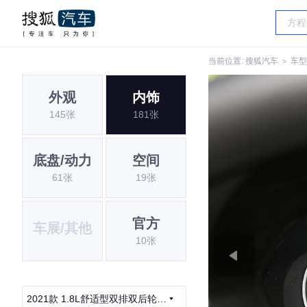
当前位置:
搜狐汽车
＞
车型
外观
内饰
145张
181张
底盘/动力
空间
61张
19张
官方
车展/其他
10张
2021款 1.8L舒适型双排双后轮