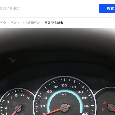
搜索
大全
＞
五菱
＞
上汽通用五菱
＞
五菱荣光新卡