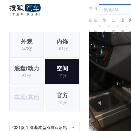
当
搜
车
汽
前
狐
型
五
通
＞
＞
＞
＞
位
汽
大
菱
用
外观
内饰
置:
车
全
五
145张
181张
菱
底盘/动力
空间
61张
19张
官方
车展/其他
10张
2021款 1.8L基本型双排双后轮