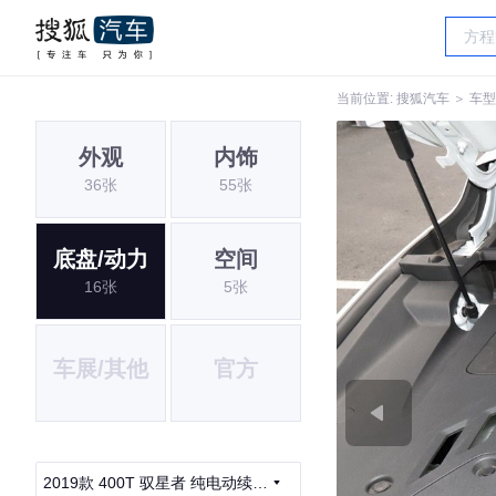
当前位置:
搜狐汽车
＞
车型
外观
内饰
36张
55张
底盘/动力
空间
16张
5张
车展/其他
官方
2019款 400T 驭星者 纯电动续航