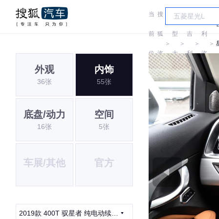
当
搜
车
吉
前
狐
型
吉
利
＞
＞
＞
＞
位
汽
大
利
汽
外观
内饰
置:
车
全
车
36张
55张
底盘/动力
空间
16张
5张
车展/其他
官方
2019款 400T 驭星者 纯电动续航