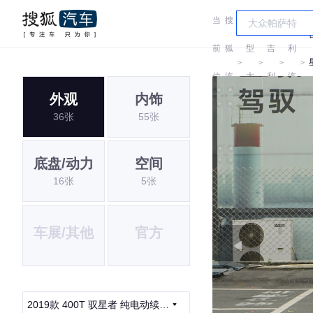
当
搜
车
吉
前
狐
型
吉
利
＞
＞
＞
＞
位
汽
大
利
汽
外观
内饰
置:
车
全
车
36张
55张
底盘/动力
空间
16张
5张
车展/其他
官方
2019款 400T 驭星者 纯电动续航