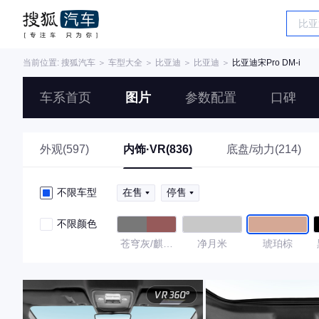
当前位置:
搜狐汽车
＞
车型大全
＞
比亚迪
＞
比亚迪
＞
比亚迪宋Pro DM-i
车系首页
图片
参数配置
口碑
外观(597)
内饰·VR(836)
底盘/动力(214)
不限车型
在售
停售
不限颜色
苍穹灰/麒麟
净月米
琥珀棕
棕色