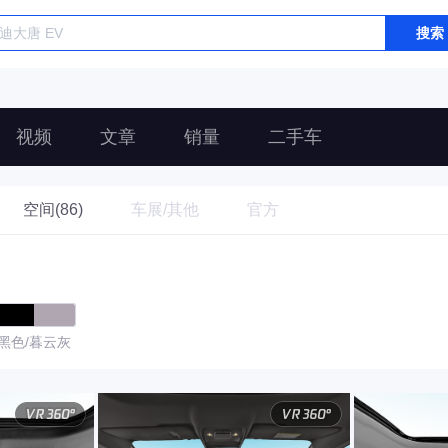
搜索
视频
文章
销量
二手车
空间(86)
车展/其他
官方
黑色/暮云灰