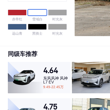
赤帝红
雪域白
时光灰
远山青
黑骑士
时光灰
玄武黑
冰珀青
同级车推荐
4.79
4.64
东风风神 风神
L7 EV
·外观表现较为优秀，优于60%同级车
9.49-22.45万
·内饰表现较为优秀，优于66%同级车
·空间表现较为优秀，优于76%同级车
4.75