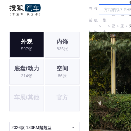
当
搜
车
比
比
前
狐
型
＞
＞
亚
＞
亚
＞
位
汽
大
迪
迪
外观
内饰
置:
车
全
597张
836张
i
底盘/动力
空间
214张
86张
车展/其他
官方
2026款 133KM超越型