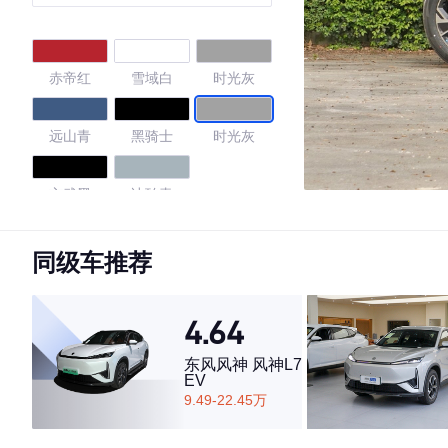
赤帝红
雪域白
时光灰
远山青
黑骑士
时光灰
玄武黑
冰珀青
4.79
同级车推荐
4.64
·外观表现较为优秀，优于60%同级车
·内饰表现较为优秀，优于66%同级车
东风风神 风神L7
EV
·空间表现较为优秀，优于76%同级车
9.49-22.45万