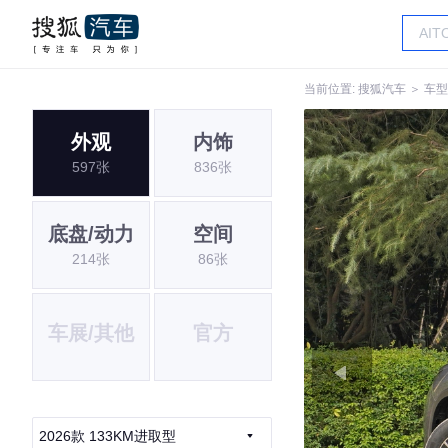
当前位置:
搜狐汽车
＞
车型
外观
内饰
597张
836张
底盘/动力
空间
214张
86张
车展/其他
官方
2026款 133KM进取型