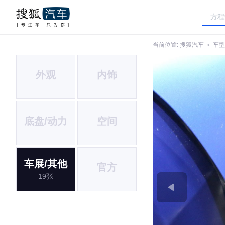
当前位置:
搜狐汽车
＞
车型
外观
内饰
底盘/动力
空间
车展/其他
官方
19张