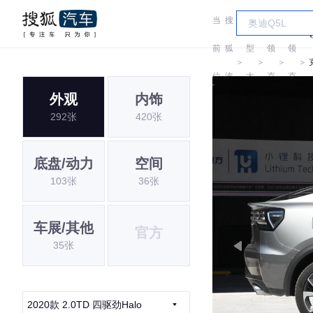
当
搜
车
前
狐
型
领
领
＞
＞
＞
＞
位
汽
大
克
克
外观
内饰
置:
车
全
292张
420张
底盘/动力
空间
103张
36张
车展/其他
官方
35张
2020款 2.0TD 四驱劲Halo