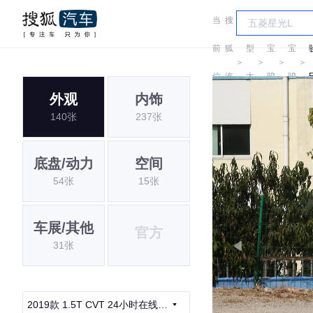
当
搜
车
前
狐
型
宝
宝
＞
＞
＞
＞
位
汽
大
骏
骏
外观
内饰
置:
车
全
140张
237张
底盘/动力
空间
54张
15张
车展/其他
官方
31张
2019款 1.5T CVT 24小时在线精