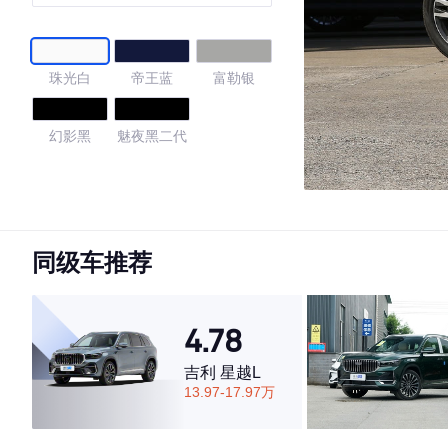
（6AT）
珠光白
帝王蓝
富勒银
幻影黑
魅夜黑二代
4.76
同级车推荐
·外观表现较为优秀，优于74%同级车
·内饰表现较为优秀，优于68%同级车
·空间表现较为优秀，优于74%同级车
4.78
吉利 星越L
13.97-17.97万