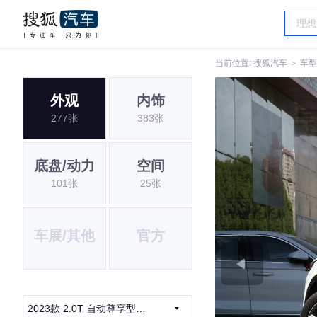
当前位置:
搜狐汽车
＞
车型
外观
内饰
277张
383张
底盘/动力
空间
101张
25张
车展/其他
官方
2023款 2.0T 自动尊享型