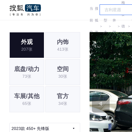
梅
当
搜
车
赛
前
狐
型
奔
＞
＞
＞
德
＞
位
汽
大
驰
斯-
外观
内饰
置:
车
全
207张
413张
EQ
底盘/动力
空间
73张
30张
车展/其他
官方
65张
34张
2023款 450+ 先锋版