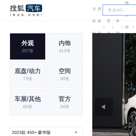
梅
当
搜
车
赛
前
狐
型
奔
＞
＞
＞
德
＞
位
汽
大
驰
斯-
外观
内饰
置:
车
全
207张
413张
EQ
底盘/动力
空间
73张
30张
车展/其他
官方
65张
34张
2023款 450+ 豪华版