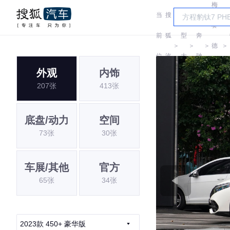
梅
当
搜
车
赛
前
狐
型
奔
＞
＞
＞
德
＞
位
汽
大
驰
斯-
外观
内饰
置:
车
全
207张
413张
EQ
底盘/动力
空间
73张
30张
车展/其他
官方
65张
34张
2023款 450+ 豪华版