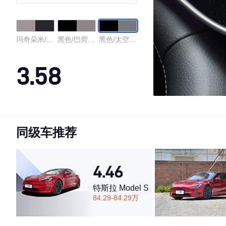
玛奇朵米/太
黑色/巴劳木
黑色/太空灰
空灰色
棕色
色
3.58
·外观表现一般，低于96%同级车
·内饰表现一般，低于71%同级车
同级车推荐
·空间表现一般，低于92%同级车
4.46
特斯拉 Model S
84.29-84.29万