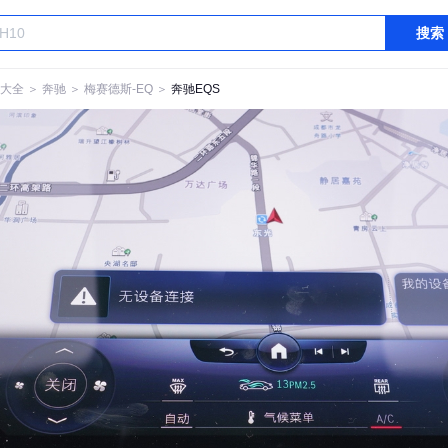
搜索
大全
＞
奔驰
＞
梅赛德斯-EQ
＞
奔驰EQS