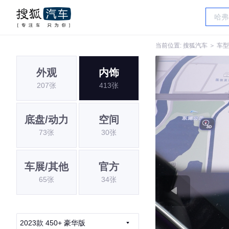
当前位置:
搜狐汽车
＞
车型
外观
内饰
207张
413张
底盘/动力
空间
73张
30张
车展/其他
官方
65张
34张
2023款 450+ 豪华版