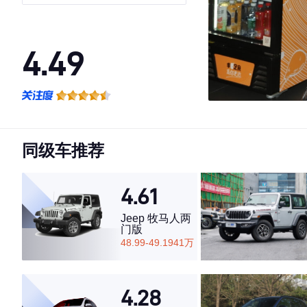
4.49
·外观表现一般，低于88%同级车
·内饰表现一般，低于68%同级车
·空间表现一般，低于72%同级车
同级车推荐
4.61
Jeep 牧马人两
门版
48.99-49.1941万
4.28