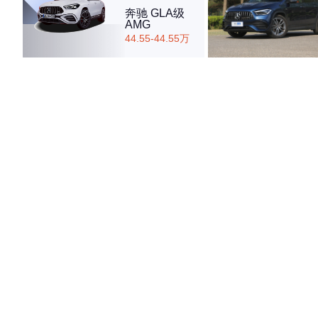
奔驰 GLA级
AMG
44.55-44.55万