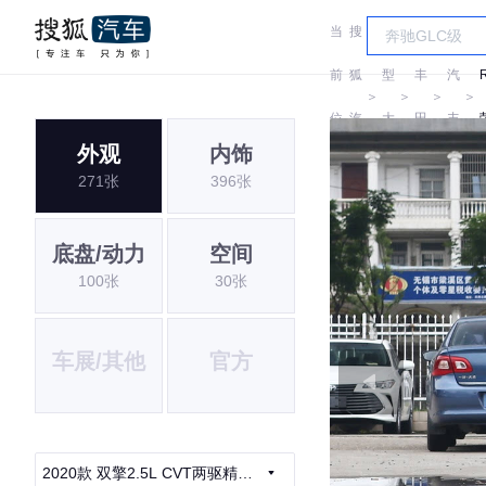
当
搜
车
一
前
狐
型
丰
汽
＞
＞
＞
＞
位
汽
大
田
丰
外观
内饰
置:
车
全
田
271张
396张
底盘/动力
空间
100张
30张
车展/其他
官方
2020款 双擎2.5L CVT两驱精英