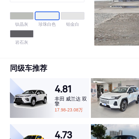
版
钛晶灰
珍珠白色
铂金白
岩石灰
4.79
同级车推荐
4.81
·外观表现较为优秀，优于74%同级车
·内饰表现一般，低于72%同级车
丰田 威兰达 双
·空间表现较为优秀，优于77%同级车
擎
17.98-23.08万
4.73