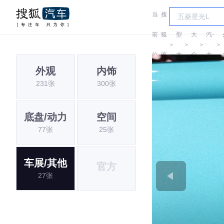
当
搜
车
一
前
狐
型
大
汽-
＞
＞
＞
＞
位
汽
大
众
大
外观
内饰
置:
车
全
众
231张
300张
底盘/动力
空间
77张
25张
车展/其他
官方
27张