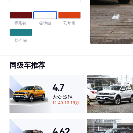
探影红
极地白
烈焰橙
松石绿
4.28
同级车推荐
·外观表现一般，低于73%同级车
4.7
·内饰表现一般，低于82%同级车
·空间表现一般，低于77%同级车
大众 途铠
11.49-16.19万
4.62