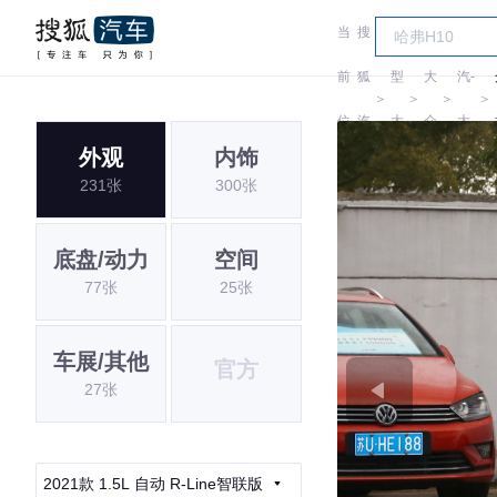
当
搜
车
一
前
狐
型
大
汽-
＞
＞
＞
＞
位
汽
大
众
大
外观
内饰
置:
车
全
众
231张
300张
底盘/动力
空间
77张
25张
车展/其他
官方
27张
2021款 1.5L 自动 R-Line智联版