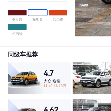
探影红
极地白
烈焰橙
松石绿
4.28
同级车推荐
·外观表现一般，低于73%同级车
4.7
·内饰表现一般，低于82%同级车
·空间表现一般，低于77%同级车
大众 途铠
11.49-16.19万
4.62