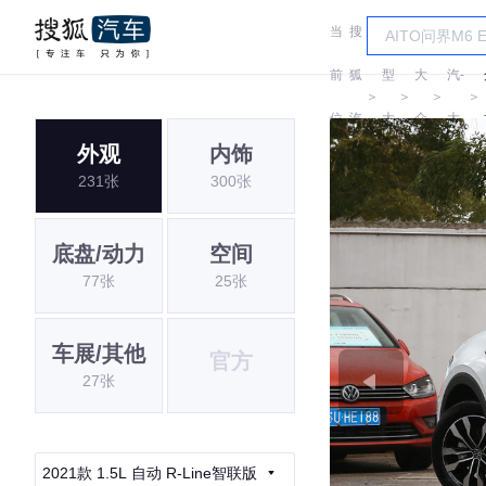
当
搜
车
一
前
狐
型
大
汽-
＞
＞
＞
＞
位
汽
大
众
大
外观
内饰
置:
车
全
众
231张
300张
底盘/动力
空间
77张
25张
车展/其他
官方
27张
2021款 1.5L 自动 R-Line智联版