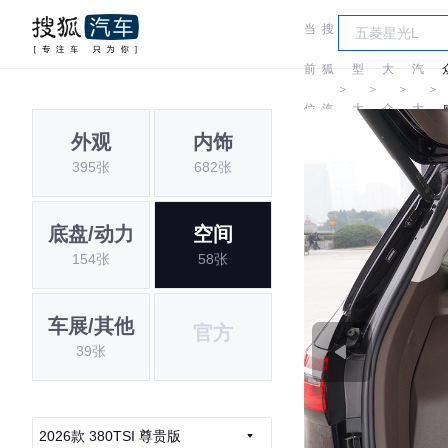
当
搜
车
上
前
狐
型
大
汽
＞
＞
＞
＞
位
汽
大
众
大
外观
内饰
置:
车
全
众
395张
682张
底盘/动力
空间
154张
58张
车展/其他
官方
39张
2026款 380TSI 尊贵版