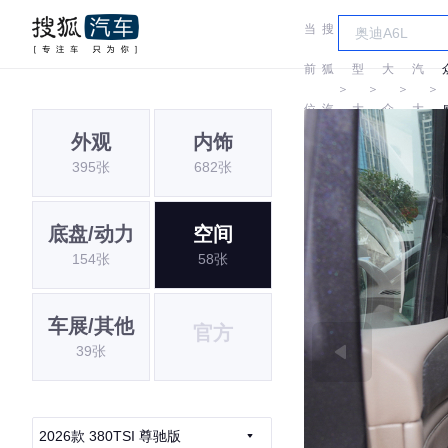
当
搜
车
上
前
狐
型
大
汽
＞
＞
＞
＞
位
汽
大
众
大
外观
内饰
置:
车
全
众
395张
682张
底盘/动力
空间
154张
58张
车展/其他
官方
39张
2026款 380TSI 尊驰版