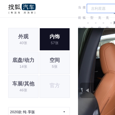
当
搜
车
雷
雷
前
狐
型
克
克
＞
＞
＞
＞
位
汽
大
萨
萨
外观
内饰
置:
车
全
斯
斯
40张
57张
底盘/动力
空间
14张
5张
车展/其他
官方
46张
2020款 纯·享版