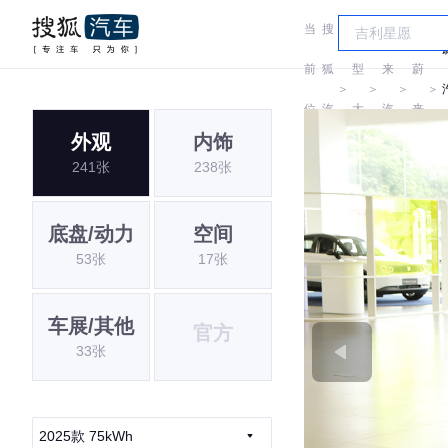
当
搜
车
蔚
前
狐
型
来
蔚
＞
＞
＞
＞
位
汽
大
汽
来
外观
内饰
置:
车
全
车
241张
238张
底盘/动力
空间
53张
17张
车展/其他
官方
33张
2025款 75kWh