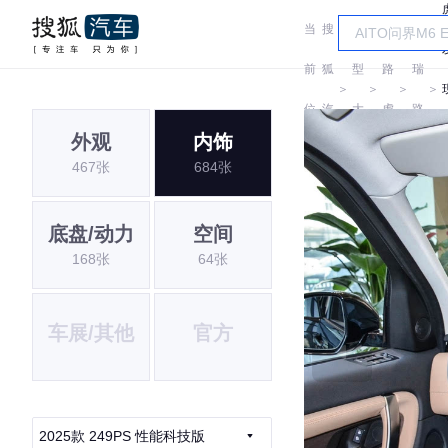
当
搜
车
奇
前
狐
型
路
瑞
＞
＞
＞
＞
位
汽
大
虎
路
外观
内饰
置:
车
全
虎
467张
684张
底盘/动力
空间
168张
64张
车展/其他
官方
2025款 249PS 性能科技版