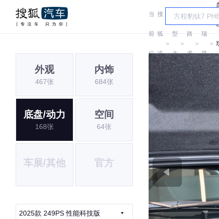
当
搜
车
奇
前
狐
型
路
瑞
＞
＞
＞
＞
位
汽
大
虎
路
外观
内饰
置:
车
全
虎
467张
684张
底盘/动力
空间
168张
64张
车展/其他
官方
2025款 249PS 性能科技版