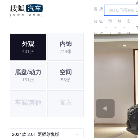
当
搜
车
长
前
狐
型
林
安
＞
＞
＞
＞
位
汽
大
肯
林
外观
内饰
置:
车
全
肯
431张
744张
底盘/动力
空间
151张
55张
车展/其他
官方
2024款 2.0T 两驱尊悦版