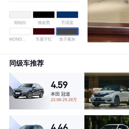
铂钻白
瀚金黑
艺境蓝
MONO
车厘子红
鱼子酱灰
WHITE
4.69
同级车推荐
·外观表现较为优秀，优于53%同级车
4.59
·内饰表现较为优秀，优于75%同级车
·空间表现较为优秀，优于50%同级车
本田 冠道
23.98-29.28万
4.46