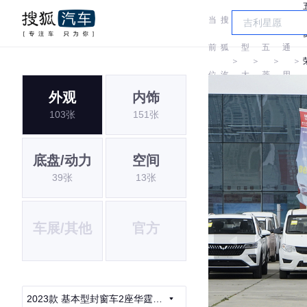
当
搜
车
汽
前
狐
型
五
通
＞
＞
＞
＞
位
汽
大
菱
用
外观
内饰
置:
车
全
五
103张
151张
菱
底盘/动力
空间
39张
13张
车展/其他
官方
2023款 基本型封窗车2座华霆电