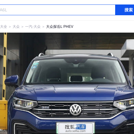
搜索
大全
＞
大众
＞
一汽-大众
＞
大众探岳L PHEV