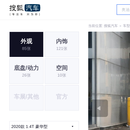
当前位置:
搜狐汽车
＞
车型
外观
内饰
85张
121张
底盘/动力
空间
26张
10张
车展/其他
官方
2020款 1.4T 豪华型