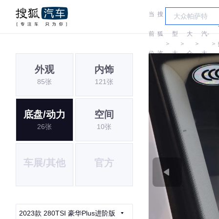
当
搜
车
一
前
狐
型
大
汽-
＞
＞
＞
＞
位
汽
大
众
大
外观
内饰
置:
车
全
众
85张
121张
底盘/动力
空间
26张
10张
车展/其他
官方
2023款 280TSI 豪华Plus进阶版