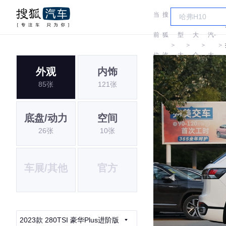
当
搜
车
一
前
狐
型
大
汽-
＞
＞
＞
＞
位
汽
大
众
大
外观
内饰
置:
车
全
众
85张
121张
底盘/动力
空间
26张
10张
车展/其他
官方
2023款 280TSI 豪华Plus进阶版