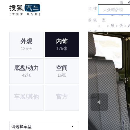
南
当
搜
车
依
京
前
狐
型
＞
＞
维
＞
依
＞
位
汽
大
柯
维
外观
内饰
置:
车
全
125张
175张
柯
底盘/动力
空间
42张
16张
车展/其他
官方
请选择车型