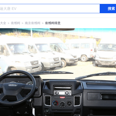
搜索
大全
＞
依维柯
＞
南京依维柯
＞
依维柯得意