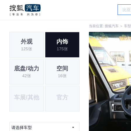
当前位置:
搜狐汽车
＞
车型
外观
内饰
125张
175张
底盘/动力
空间
42张
16张
车展/其他
官方
请选择车型