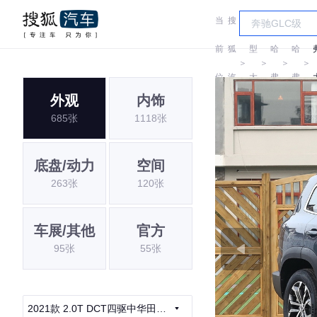
当
搜
车
前
狐
型
哈
哈
＞
＞
＞
＞
位
汽
大
弗
弗
外观
内饰
置:
车
全
685张
1118张
底盘/动力
空间
263张
120张
车展/其他
官方
95张
55张
2021款 2.0T DCT四驱中华田园