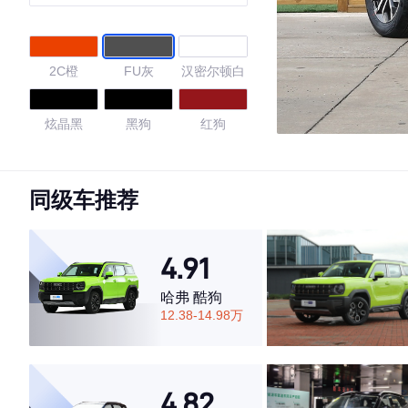
犬版
2C橙
FU灰
汉密尔顿白
炫晶黑
黑狗
红狗
灰狗
玄夜黑
陨石灰
同级车推荐
苍岩绿
雾隐蓝
4.91
4.7
哈弗 酷狗
12.38-14.98万
·外观表现一般，低于52%同级车
·内饰表现较为优秀，优于69%同级车
4.82
·空间表现一般，低于54%同级车