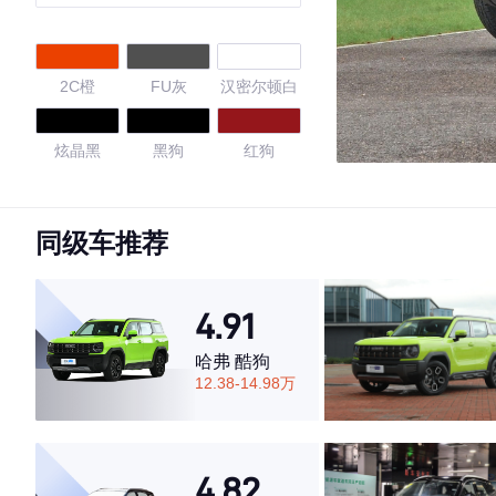
2C橙
FU灰
汉密尔顿白
炫晶黑
黑狗
红狗
灰狗
玄夜黑
陨石灰
同级车推荐
苍岩绿
雾隐蓝
4.91
4.7
哈弗 酷狗
12.38-14.98万
·外观表现一般，低于52%同级车
·内饰表现较为优秀，优于69%同级车
4.82
·空间表现一般，低于54%同级车