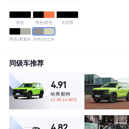
黑色
黑色/橙色
玄武黑
黑色/雾凇灰
灰色/沙丘米
4.7
同级车推荐
·外观表现一般，低于52%同级车
4.91
·内饰表现较为优秀，优于69%同级车
·空间表现一般，低于54%同级车
哈弗 酷狗
12.38-14.98万
4.82