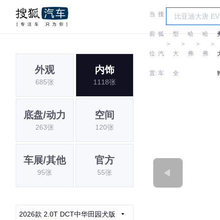
当
搜
车
前
狐
型
哈
哈
＞
＞
＞
＞
位
汽
大
弗
弗
外观
内饰
置:
车
全
685张
1118张
底盘/动力
空间
263张
120张
车展/其他
官方
95张
55张
2026款 2.0T DCT中华田园犬版